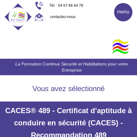
Tél. : 04 67 66 44 78
menu
contactez-nous
La Formation Continue Sécurité et Habilitations pour votre
Entreprise
Vous avez sélectionné
CACES® 489 - Certificat d'aptitude à
conduire en sécurité (CACES) -
Recommandation 489