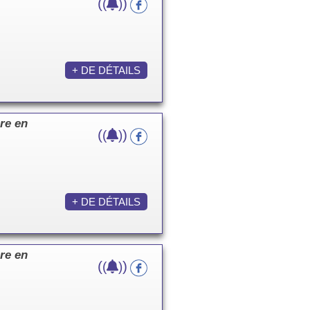
(
)
(
)
+ DE DÉTAILS
re en
(
)
(
)
+ DE DÉTAILS
re en
(
)
(
)