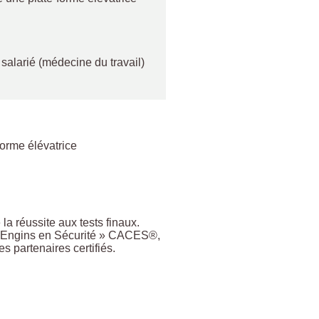
 salarié (médecine du travail)
forme élévatrice
a réussite aux tests finaux.
te d’Engins en Sécurité » CACES®,
partenaires certifiés.