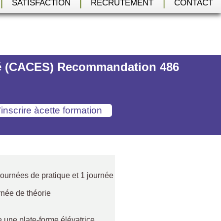
|
|
|
SATISFACTION
RECRUTEMENT
CONTACT
rité (CACES) Recommandation 486
2 journées de pratique et 1 journée
rnée de théorie
 une plate-forme élévatrice