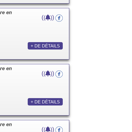
re en
(
)
(
)
+ DE DÉTAILS
re en
(
)
(
)
+ DE DÉTAILS
re en
(
)
(
)