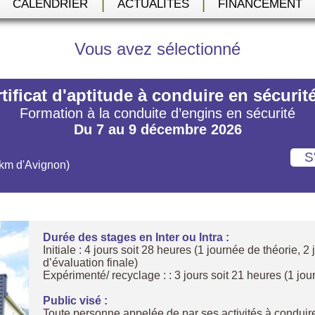
|
|
|
CALENDRIER
ACTUALITÉS
FINANCEMENT
Vous avez sélectionné
tificat d'aptitude à conduire en sécu
Formation à la conduite d’engins en sécurité
Du 7 au 9 décembre 2026
 km d'Avignon)
Durée des stages en Inter ou Intra :
Initiale : 4 jours soit 28 heures (1 journée de théorie, 
d’évaluation finale)
Expérimenté/ recyclage : : 3 jours soit 21 heures (1 jou
Public visé :
Toute personne appelée de par ses activités à conduire