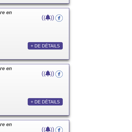
re en
(
)
(
)
+ DE DÉTAILS
re en
(
)
(
)
+ DE DÉTAILS
re en
(
)
(
)