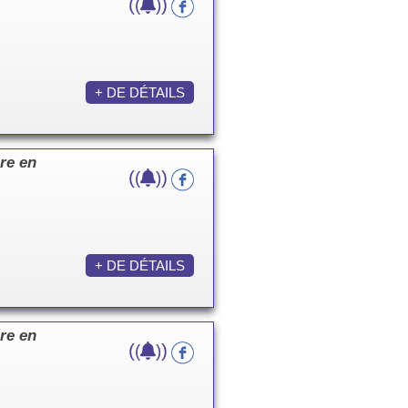
(
)
(
)
+ DE DÉTAILS
re en
(
)
(
)
+ DE DÉTAILS
re en
(
)
(
)