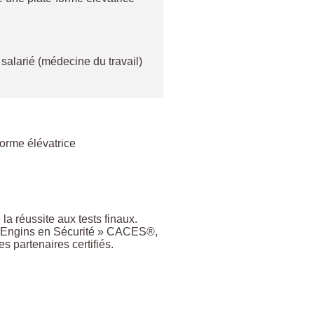
 salarié (médecine du travail)
forme élévatrice
a réussite aux tests finaux.
te d’Engins en Sécurité » CACES®,
partenaires certifiés.