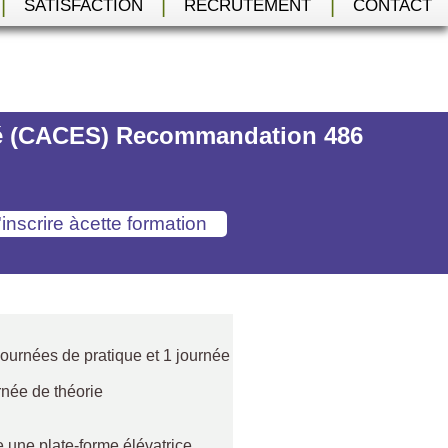
|
|
|
SATISFACTION
RECRUTEMENT
CONTACT
rité (CACES) Recommandation 486
2 journées de pratique et 1 journée
rnée de théorie
 une plate-forme élévatrice