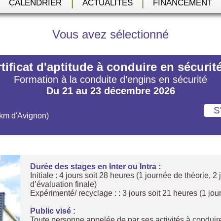
|
|
|
CALENDRIER
ACTUALITÉS
FINANCEMENT
Vous avez sélectionné
tificat d'aptitude à conduire en sécu
Formation à la conduite d’engins en sécurité
Du 21 au 23 décembre 2026
 km d'Avignon)
Durée des stages en Inter ou Intra :
Initiale : 4 jours soit 28 heures (1 journée de théorie, 
d’évaluation finale)
Expérimenté/ recyclage : : 3 jours soit 21 heures (1 jou
Public visé :
Toute personne appelée de par ses activités à conduire