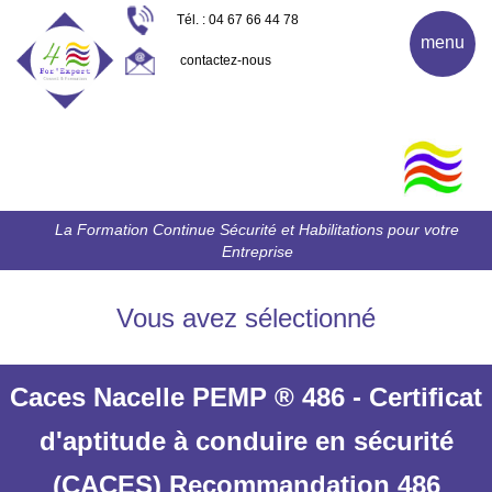
Tél. : 04 67 66 44 78
menu
contactez-nous
La Formation Continue Sécurité et Habilitations pour votre
Entreprise
Vous avez sélectionné
Caces Nacelle PEMP ® 486 - Certificat
d'aptitude à conduire en sécurité
(CACES) Recommandation 486