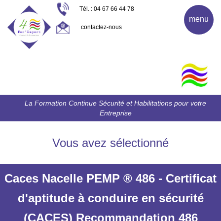
Tél. : 04 67 66 44 78
menu
contactez-nous
La Formation Continue Sécurité et Habilitations pour votre
Entreprise
Vous avez sélectionné
Caces Nacelle PEMP ® 486 - Certificat
d'aptitude à conduire en sécurité
(CACES) Recommandation 486