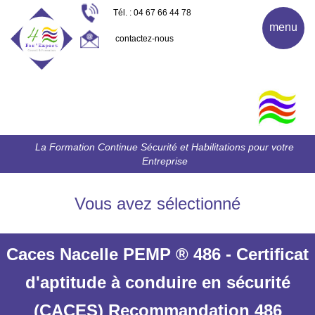
Tél. : 04 67 66 44 78
menu
contactez-nous
La Formation Continue Sécurité et Habilitations pour votre
Entreprise
Vous avez sélectionné
Caces Nacelle PEMP ® 486 - Certificat
d'aptitude à conduire en sécurité
(CACES) Recommandation 486